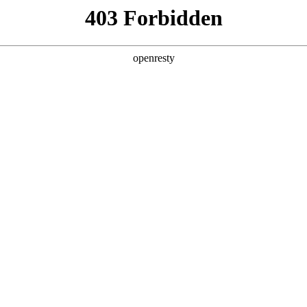
产品及服务
行业解决方案
合作伙伴
投资者关系
化：看联盟伙伴如何携手破局
2025 / 04 / 14
师每天都要面对一个令人头疼的难题：上万份纸质档案分散存放，但
，有时甚至要花费一整天时间才能翻阅到需要的资料。这种低效的管理方