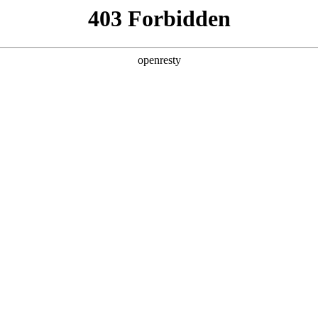
产品及服务
行业解决方案
合作伙伴
投资者关系
！共话AI未来，共创企业新价值
2024 / 04 / 28
·共话AI未来——千帆生态伙伴圆桌会”在京顺利举行，这也是今年千帆
多领域、深层次交流，共话AI行业的机遇与挑战。
千帆计划政策介绍，聚鑫汇数码副总裁兼CTO李刚、聚鑫汇数码通